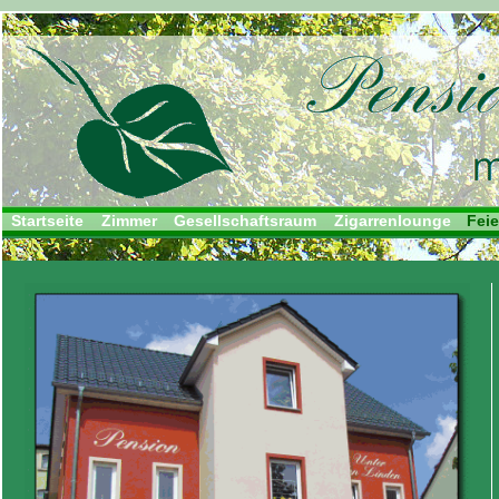
Startseite
Zimmer
Gesellschaftsraum
Zigarrenlounge
Feie